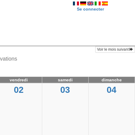
Se connecter
Voir le mois suivant
rvations
vendredi
samedi
dimanche
02
03
04