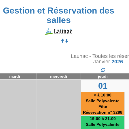
Gestion et Réservation des
salles
Launac - Toutes les rése
Janvier
2026
mardi
mercredi
jeudi
01
< à 10:00
Salle Polyvalente
Fête
Réservation n° 3288
19:00 à 21:00
Salle Polyvalente